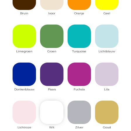
Bruin
Ivoor
Oranje
Geel
Limegroen
Groen
Turquoise
Lichtblauw
Donkerblauw
Paars
Fuchsia
Lila
Lichtroze
Wit
Zilver
Goud