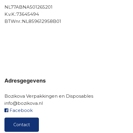
NL77ABNA501265201
K.v.K.:73645494
BTWnr.:NL859612958B01
Adresgegevens
Bozikova Verpakkingen en Disposables
info@bozikova.nl
Facebook
Contact