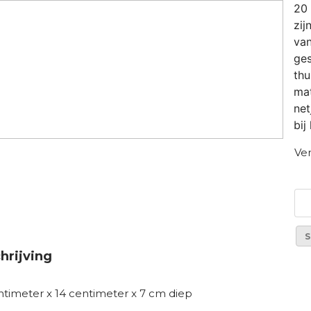
20 
zij
van
ges
thu
mat
net
bij
Ver
S
hrijving
 centimeter x 14 centi