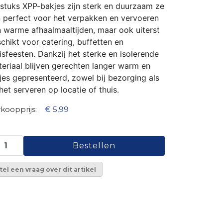
stuks XPP-bakjes zijn sterk en duurzaam ze
n perfect voor het verpakken en vervoeren
 warme afhaalmaaltijden, maar ook uiterst
chikt voor catering, buffetten en
isfeesten. Dankzij het sterke en isolerende
eriaal blijven gerechten langer warm en
jes gepresenteerd, zowel bij bezorging als
 het serveren op locatie of thuis.
koopprijs:
€ 5,99
tel een vraag over dit artikel
meter x 7 cm diep