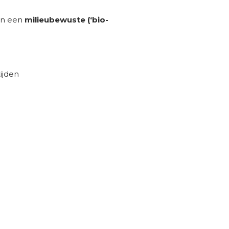
an een
milieubewuste (‘bio-
ijden