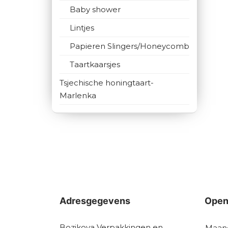
Baby shower
Lintjes
Papieren Slingers/Honeycomb
Taartkaarsjes
Tsjechische honingtaart-
Marlenka
Adresgegevens
Open
Bozikova Verpakkingen en
Maan