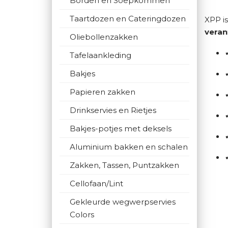
Borden en Soepkommen
Taartdozen en Cateringdozen
XPP i
veran
Oliebollenzakken
Tafelaankleding
Bakjes
Papieren zakken
Drinkservies en Rietjes
Bakjes-potjes met deksels
Aluminium bakken en schalen
Zakken, Tassen, Puntzakken
Cellofaan/Lint
Gekleurde wegwerpservies
Colors