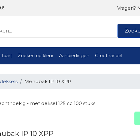
0!
Vragen? 
Zoek
 taart
Zoeken op kleur
Aanbiedingen
Groothandel
deksels
Menubak IP 10 XPP
chthoekig - met deksel 125 cc 100 stuks
ubak IP 10 XPP