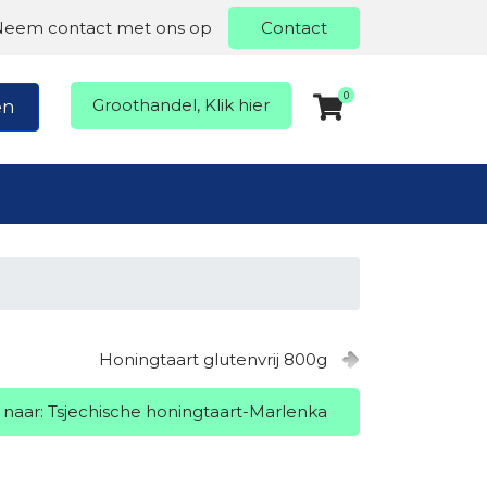
Neem contact met ons op
Contact
0
Groothandel, Klik hier
en
Honingtaart glutenvrij 800g
 naar: Tsjechische honingtaart-Marlenka