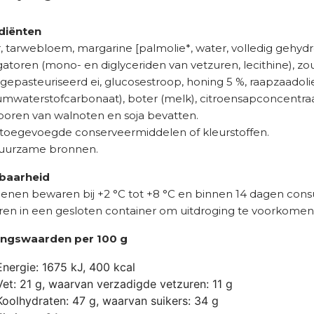
diënten
r, tarwebloem, margarine [palmolie*, water, volledig gehyd
toren (mono- en diglyceriden van vetzuren, lecithine), zou
gepasteuriseerd ei, glucosestroop, honing 5 %, raapzaadolie
umwaterstofcarbonaat), boter (melk), citroensapconcentraat 
poren van walnoten en soja bevatten.
toegevoegde conserveermiddelen of kleurstoffen.
duurzame bronnen.
baarheid
enen bewaren bij +2 °C tot +8 °C en binnen 14 dagen con
en in een gesloten container om uitdroging te voorkomen
ngswaarden per 100 g
Energie: 1675 kJ, 400 kcal
Vet: 21 g, waarvan verzadigde vetzuren: 11 g
Koolhydraten: 47 g, waarvan suikers: 34 g