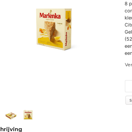
8 p
con
kle
Ci
Gel
(52
ee
een
Ver
S
hrijving