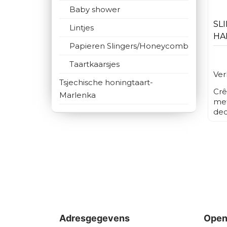
Baby shower
SL
Lintjes
HA
Papieren Slingers/Honeycomb
Taartkaarsjes
Ver
Tsjechische honingtaart-
Crê
Marlenka
met
dec
sli
wor
fee
gel
ver
bru
spe
ev
fle
zij
Adresgegevens
Open
gek