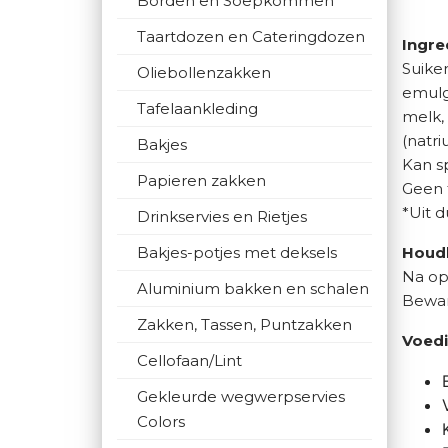
Borden en Soepkommen
Taartdozen en Cateringdozen
Ingre
Suike
Oliebollenzakken
emulga
Tafelaankleding
melk, 
(natri
Bakjes
Kan s
Papieren zakken
Geen 
*Uit 
Drinkservies en Rietjes
Bakjes-potjes met deksels
Houd
Na op
Aluminium bakken en schalen
Bewar
Zakken, Tassen, Puntzakken
Voedi
Cellofaan/Lint
Gekleurde wegwerpservies
Colors