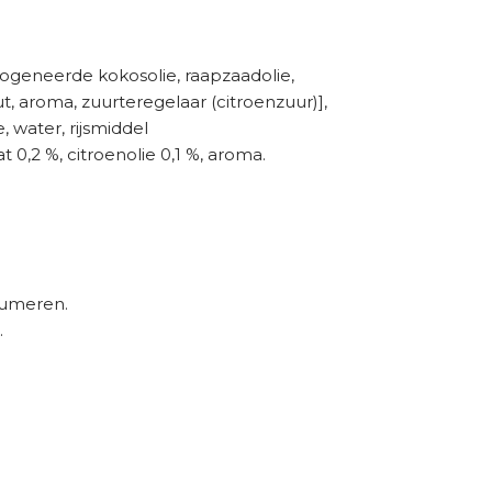
rogeneerde kokosolie, raapzaadolie,
t, aroma, zuurteregelaar (citroenzuur)],
, water, rijsmiddel
0,2 %, citroenolie 0,1 %, aroma.
sumeren.
.