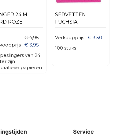
INGER 24 M
SERVETTEN
RD ROZE
FUCHSIA
€ 4,95
Verkoopprijs
€ 3,50
koopprijs
€ 3,95
100 stuks
peslingers van 24
er zijn
oratieve papieren
ngers die vaak
den gebruikt om
stelijke
egenheden zoals
jaardagen,
iloften, en andere
ciale
enementen op te
uren. Deze slingers
n gemaakt van dun,
ingstijden
Service
leurd