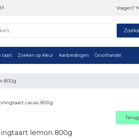
0!
Vragen? 
Zoek
 taart
Zoeken op kleur
Aanbiedingen
Groothandel
on 800g
oningtaart cacao 800g
Terug
ingtaart lemon 800g