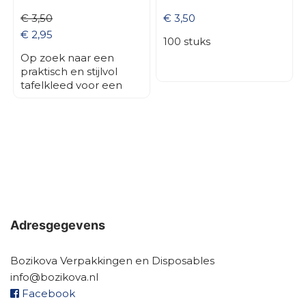
€ 3,50
€ 3,50
€ 2,95
100 stuks
Op zoek naar een
praktisch en stijlvol
tafelkleed voor een
feestje of evenement?
Dit plastic tafelkleed
van 137 x 274 cm is dé
ideale oplossing voor
het beschermen en
decoreren van je tafel.
Perfect voor
verjaardagen,
themafeesten,
barbecues,
Adresgegevens
kinderfeestjes en
bedrijfsevenementen.
Bozikova Verpakkingen en Disposables
info@bozikova.nl
Facebook